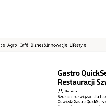
ice
Agro
Café
Biznes&Innowacje
Lifestyle
Gastro QuickSe
Restauracji Sz
Redakcja
Szukasz rozwiązań dla food
Odwiedź Gastro QuickServi