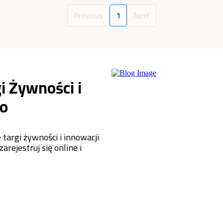
Previous
1
Next
i Żywności i
o
targi żywności i innowacji
rejestruj się online i